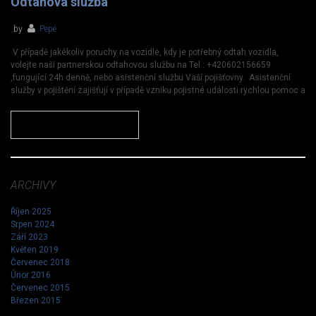
Odtahová služba
by
Pepé
V případě jakékoliv poruchy na vozidle, kdy je potřebný odtah vozidla,
volejte naši partnerskou odtahovou službu na Tel.: +420602156659
,fungující 24h denně, nebo asistenční službu Vaší pojišťovny. Asistenční
služby v pojištění zajišťují v případě vzniku pojistné události rychlou pomoc a
POKRAČOVAT VE ČTENÍ
ARCHIVY
Říjen 2025
Srpen 2024
Září 2023
Květen 2019
Červenec 2018
Únor 2016
Červenec 2015
Březen 2015